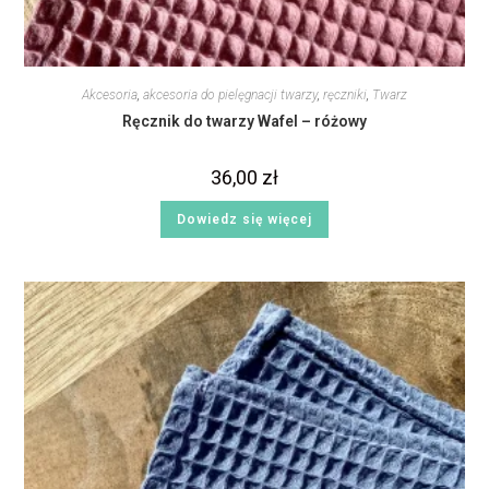
Akcesoria
,
akcesoria do pielęgnacji twarzy
,
ręczniki
,
Twarz
Ręcznik do twarzy Wafel – różowy
36,00
zł
Dowiedz się więcej