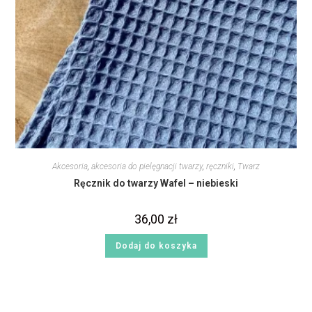
Akcesoria
,
akcesoria do pielęgnacji twarzy
,
ręczniki
,
Twarz
Ręcznik do twarzy Wafel – niebieski
36,00
zł
Dodaj do koszyka