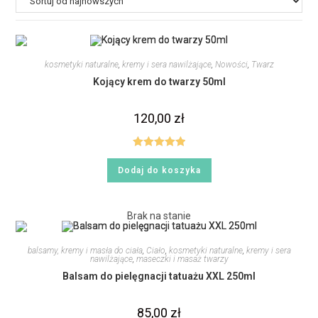
kosmetyki naturalne
,
kremy i sera nawilżające
,
Nowości
,
Twarz
Kojący krem do twarzy 50ml
120,00
zł
Oceniono
Dodaj do koszyka
5.00
na 5
Brak na stanie
balsamy, kremy i masła do ciała
,
Ciało
,
kosmetyki naturalne
,
kremy i sera
nawilżające
,
maseczki i masaż twarzy
Balsam do pielęgnacji tatuażu XXL 250ml
85,00
zł