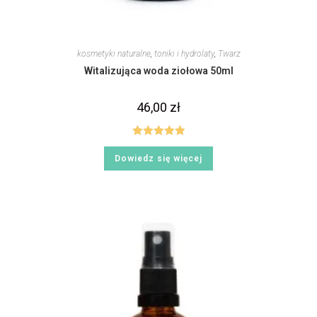
kosmetyki naturalne
,
toniki i hydrolaty
,
Twarz
Witalizująca woda ziołowa 50ml
46,00
zł
Oceniono
Dowiedz się więcej
5.00
na 5