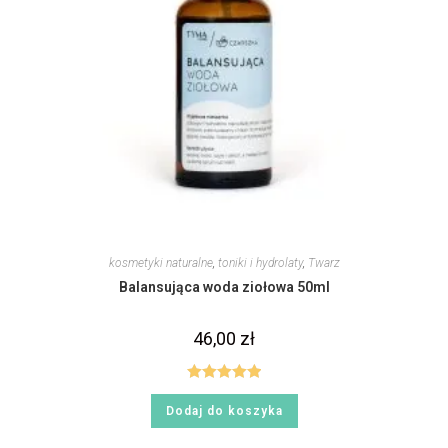
kosmetyki naturalne
,
toniki i hydrolaty
,
Twarz
Balansująca woda ziołowa 50ml
46,00
zł
Oceniono
Dodaj do koszyka
5.00
na 5