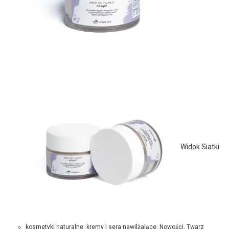
Widok Siatki
kosmetyki naturalne
,
kremy i sera nawilżające
,
Nowości
,
Twarz