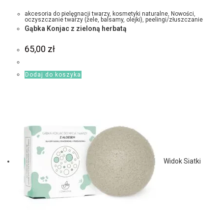
akcesoria do pielęgnacji twarzy
,
kosmetyki naturalne
,
Nowości
,
oczyszczanie twarzy (żele, balsamy, olejki)
,
peelingi/złuszczanie
Gąbka Konjac z zieloną herbatą
65,00
zł
Dodaj do koszyka
Widok Siatki