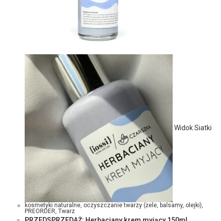
Widok Siatki
kosmetyki naturalne
,
oczyszczanie twarzy (żele, balsamy, olejki)
,
PREORDER
,
Twarz
PRZEDSPRZEDAŻ: Herbaciany krem myjący 150ml