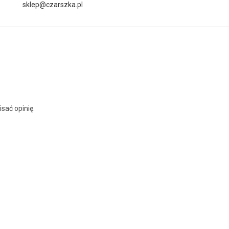
sklep@czarszka.pl
isać opinię.