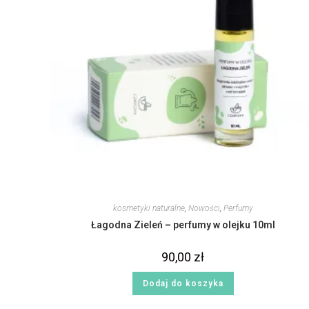
kosmetyki naturalne
,
Nowości
,
Perfumy
Łagodna Zieleń – perfumy w olejku 10ml
90,00
zł
Dodaj do koszyka