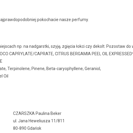
o najprawdopodobniej pokochacie nasze perfumy.
ejscach np. na nadgarstki, szyję, zgięcia łokci czy dekolt. Pozostaw do 
 COCO CAPRYLATE/CAPRATE, CITRUS BERGAMIA PEEL OIL EXPRESSED
TE
tate, Terpinolene, Pinene, Beta-caryophyllene, Geraniol,
l Oil
CZARSZKA Paulina Beker
ul. Jana Heweliusza 11/811
80-890 Gdańsk