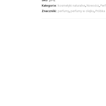
SKU:
pr-lz
Kategorie:
kosmetyki naturalne
,
Nowości
,
Per
Znaczniki:
perfumy
,
perfumy w olejku
,
Próbka