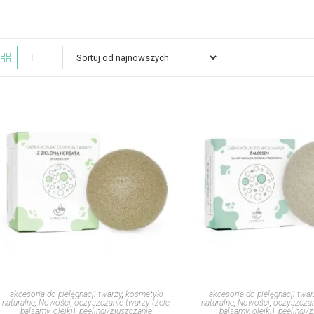
akcesoria do pielęgnacji twarzy
,
kosmetyki
akcesoria do pielęgnacji twar
naturalne
,
Nowości
,
oczyszczanie twarzy (żele,
naturalne
,
Nowości
,
oczyszczan
balsamy, olejki)
,
peelingi/złuszczanie
balsamy, olejki)
,
peelingi/