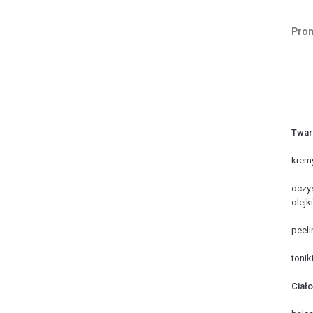
Pro
Twar
kremy
oczys
olejki
peeli
tonik
Ciało