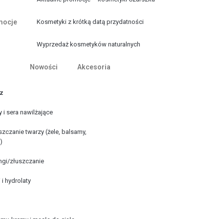
mocje
Kosmetyki z krótką datą przydatności
Wyprzedaż kosmetyków naturalnych
Nowości
Akcesoria
z
 i sera nawilżające
zczanie twarzy (żele, balsamy,
)
ngi/złuszczanie
i i hydrolaty