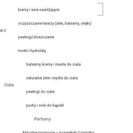
0
0,00
zł
kremy i sera nawilżające
oczyszczanie twarzy (żele, balsamy, olejki)
arz
peelingi/złuszczanie
toniki i hydrolaty
balsamy, kremy i masła do ciała
naturalne żele i mydła do ciała
Ciało
peelingi do ciała
pudry i sole do kąpieli
Perfumy
Aktualne promocje – kosmetyki Czarszka