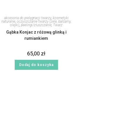
akcesoria do pielęgnacji twarzy
,
kosmetyki
naturalne
,
oczyszczanie twarzy (żele, balsamy,
olejki)
,
peelingi/złuszczanie
,
Twarz
Gąbka Konjac z różową glinką i
rumiankiem
65,00
zł
Dodaj do koszyka