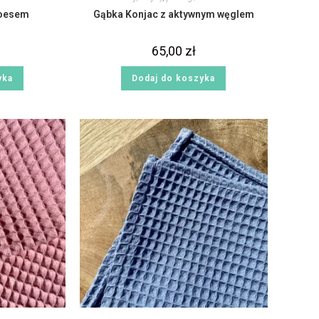
loesem
Gąbka Konjac z aktywnym węglem
65,00
zł
yka
Dodaj do koszyka