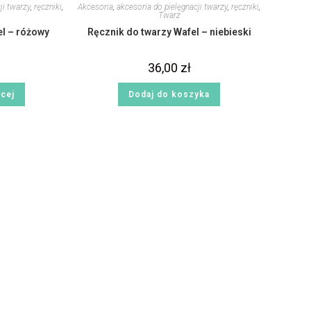
ji twarzy
,
ręczniki
,
Akcesoria
,
akcesoria do pielęgnacji twarzy
,
ręczniki
,
Twarz
el – różowy
Ręcznik do twarzy Wafel – niebieski
36,00
zł
ęcej
Dodaj do koszyka