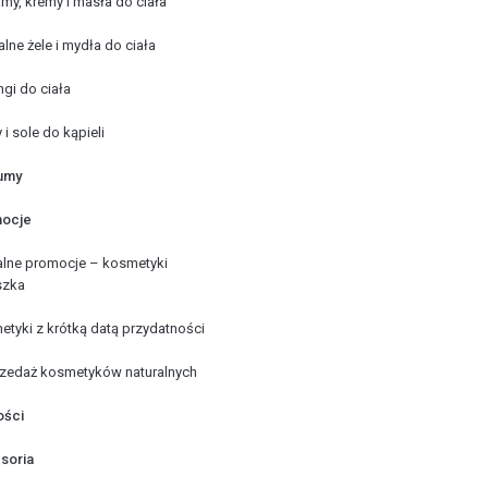
my, kremy i masła do ciała
alne żele i mydła do ciała
ngi do ciała
 i sole do kąpieli
umy
ocje
alne promocje – kosmetyki
szka
tyki z krótką datą przydatności
zedaż kosmetyków naturalnych
ści
soria