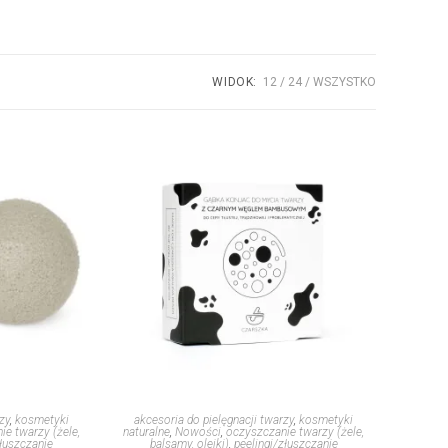
WIDOK:
12
24
WSZYSTKO
zy
,
kosmetyki
akcesoria do pielęgnacji twarzy
,
kosmetyki
ie twarzy (żele,
naturalne
,
Nowości
,
oczyszczanie twarzy (żele,
złuszczanie
balsamy, olejki)
,
peelingi/złuszczanie