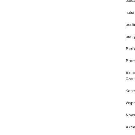
balsa
natur
peeli
pudry
Perf
Prom
Aktu
Czar
Kosme
Wypr
Nowo
Akce