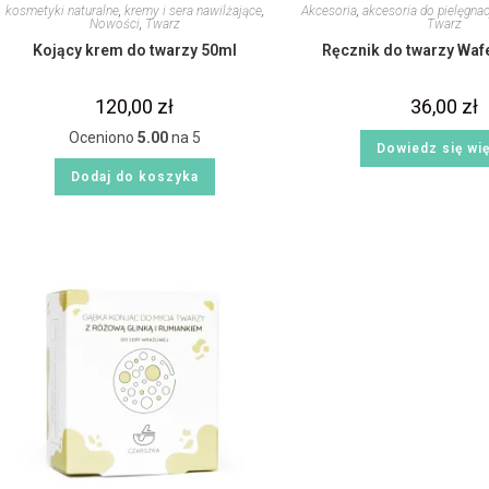
kosmetyki naturalne
,
kremy i sera nawilżające
,
Akcesoria
,
akcesoria do pielęgnac
Nowości
,
Twarz
Twarz
Kojący krem do twarzy 50ml
Ręcznik do twarzy Waf
120,00
zł
36,00
zł
Oceniono
5.00
na 5
Dowiedz się wi
Dodaj do koszyka