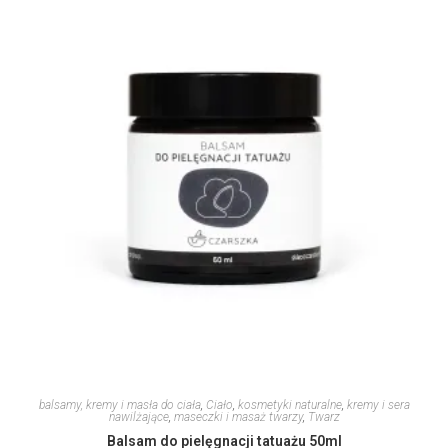
balsamy, kremy i masła do ciała
,
Ciało
,
kosmetyki naturalne
,
kremy i sera
nawilżające
,
maseczki i masaż twarzy
,
Twarz
Balsam do pielęgnacji tatuażu 50ml