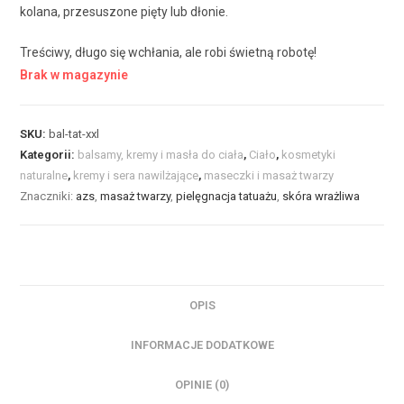
kolana, przesuszone pięty lub dłonie.
Treściwy, długo się wchłania, ale robi świetną robotę!
Brak w magazynie
SKU:
bal-tat-xxl
Kategorii:
balsamy, kremy i masła do ciała
,
Ciało
,
kosmetyki
naturalne
,
kremy i sera nawilżające
,
maseczki i masaż twarzy
Znaczniki:
azs
,
masaż twarzy
,
pielęgnacja tatuażu
,
skóra wrażliwa
OPIS
INFORMACJE DODATKOWE
OPINIE (0)