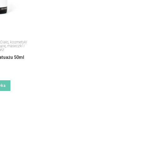
Ciało
,
kosmetyki
jące
,
maseczki i
arz
tatuażu 50ml
yka