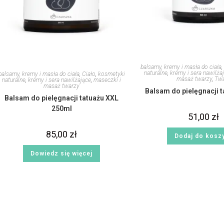
balsamy, kremy i masła do ciała
,
naturalne
,
kremy i sera nawilża
balsamy, kremy i masła do ciała
,
Ciało
,
kosmetyki
masaż twarzy
,
Tw
naturalne
,
kremy i sera nawilżające
,
maseczki i
masaż twarzy
Balsam do pielęgnacji 
Balsam do pielęgnacji tatuażu XXL
250ml
51,00
zł
85,00
zł
Dodaj do kosz
Dowiedz się więcej