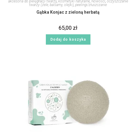
akcesoria do pielęgnacji twarzy
,
kosmetyki naturalne
,
Nowości
,
oczyszczanie
twarzy (żele, balsamy, olejki)
,
peelingi/złuszczanie
Gąbka Konjac z zieloną herbatą
65,00
zł
Dodaj do koszyka