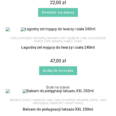
22,00
zł
Dowiedz się więcej
Ciało
,
kosmetyki naturalne
,
naturalne żele i mydła do ciała
,
oczyszczanie
twarzy (żele, balsamy, olejki)
,
Twarz
Łagodny żel myjący do twarzy i ciała 240ml
47,00
zł
Dodaj do koszyka
Brak na stanie
balsamy, kremy i masła do ciała
,
Ciało
,
kosmetyki naturalne
,
kremy i sera
nawilżające
,
maseczki i masaż twarzy
Balsam do pielęgnacji tatuażu XXL 250ml