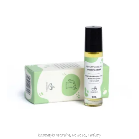
kosmetyki naturalne
,
Nowości
,
Perfumy