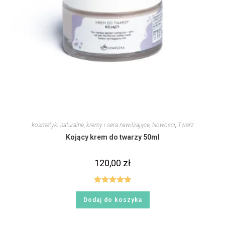
kosmetyki naturalne
,
kremy i sera nawilżające
,
Nowości
,
Twarz
Kojący krem do twarzy 50ml
120,00
zł
Oceniono
Dodaj do koszyka
5.00
na 5